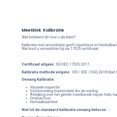
Meetklok Kalibratie
Wat betekent dit voor u als klant?
Kalibratie met accreditatie geeft repetitieve en herleid
Wat kunt u verwachten bij uw 17025 certificaat.
Certificaat uitgave:
ISO/IEC 17025:2017
Kalibratie methode volgens:
VDI / VDE / DGQ 2618 blad 1
Omvang Kalibratie:
Visueele inspectie
Voorbereiding meetmiddel tbv de meting
Afwijking over het gehele meetbereik mpoer hele, h
Omkeerfout
Herhaalbaarheid
Niet tot de standaard kalibratie omvang behoren
:
--