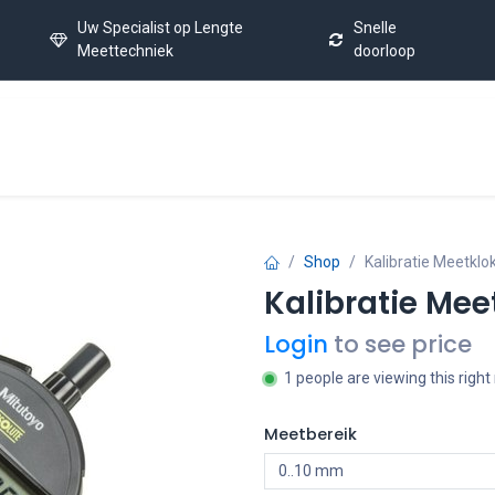
Uw Specialist op Lengte
Snelle
Meettechniek
doorloop
Home
Kalibratie Service
Laatste Nieuws
FAQ
C
Shop
Kalibratie Meetklok
Kalibratie Mee
Login
to see price
1 people are viewing this righ
Meetbereik