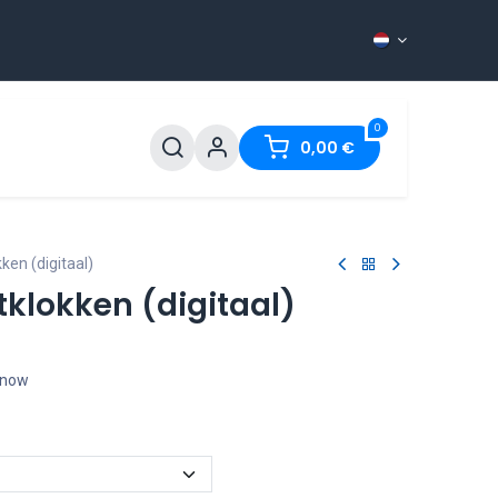
0
ontact
0,00
€
ken (digitaal)
tklokken (digitaal)
t now