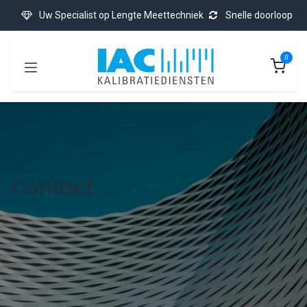
Overslaan naar inhoud
Uw Specialist op Lengte Meettechniek
Snelle doorloop
0
Contact