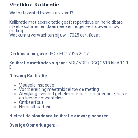
Meetklok Kalibratie
Wat betekent dit voor u als klant?
Kalibratie met accreditatie geeft repetitieve en herleidbare
meetresultaten en daarmee een hoger vertrouwen in uw
meting.
Wat kunt u verwachten bij uw 17025 certificaat.
Certificaat uitgave:
ISO/IEC 17025:2017
Kalibratie methode volgens:
VDI / VDE / DGQ 2618 blad 11.1
E
Omvang Kalibratie:
Visueele inspectie
Voorbereiding meetmiddel tbv de meting
Afwijking over het gehele meetbereik mpoer hele, halve
en tiende omwenteling
Omkeerfout
Herhaalbaarheid
Niet tot de standaard kalibratie omvang behoren
:
--
Overige Opmerkingen:
--