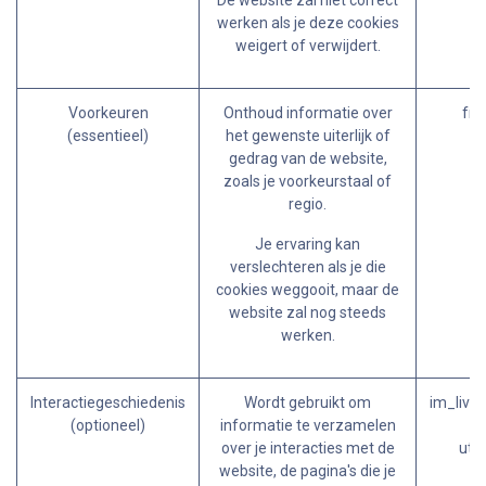
De website zal niet correct
werken als je deze cookies
weigert of verwijdert.
Voorkeuren
Onthoud informatie over
fro
(essentieel)
het gewenste uiterlijk of
gedrag van de website,
zoals je voorkeurstaal of
regio.
Je ervaring kan
verslechteren als je die
cookies weggooit, maar de
website zal nog steeds
werken.
Interactiegeschiedenis
Wordt gebruikt om
im_live
(optioneel)
informatie te verzamelen
over je interacties met de
utm
website, de pagina's die je
ut