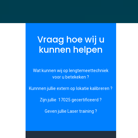
Vraag hoe wij u
kunnen helpen
Wat kunnen wij op lengtemeettechniek
voor u betekeken ?
Kunnnen jullie extern op lokatie kalibreren ?
Zijn jullie 17025 gecertificeerd ?
Geven jullie Laser training ?