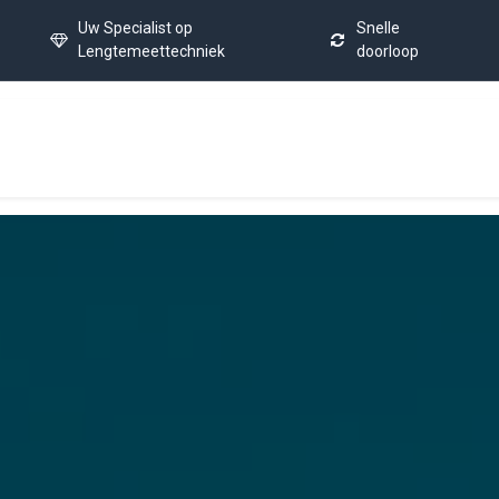
Uw Specialist op
Snelle
Lengtemeettechniek
doorloop
Home
Calibration Service
Latest News
FAQ
Co