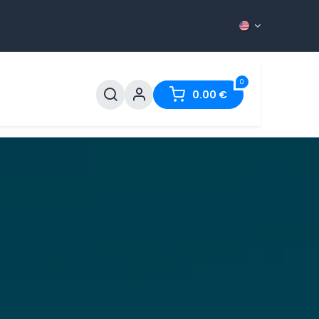
0
ntact
0.00
€