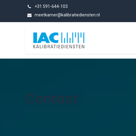
Skip to Content
+31 591-644-103
meetkamer@kalibratiediensten.nl
Categories
Contact