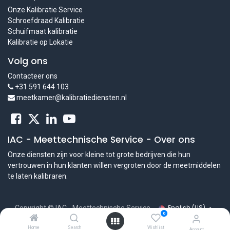
Onze Kalibratie Service
Schroefdraad Kalibratie
Schuifmaat kalibratie
Kalibratie op Lokatie
Volg ons
Contacteer ons
+31 591 644 103
meetkamer@kalibratiediensten.nl
IAC - Meettechnische Service
-
Over ons
Onze diensten zijn voor kleine tot grote bedrijven die hun
vertrouwen in hun klanten willen vergroten door de meetmiddelen
te laten kalibraren.
English (US)
Copyright © IAC - Meettechnische Service
0
Powered by
- The #1
Open Source eCommerce
Home
Search
Wishlist
Account