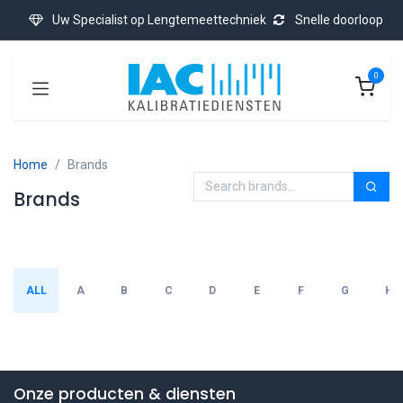
Skip to Content
Uw Specialist op Lengtemeettechniek
Snelle doorloop
0
Home
Brands
Brands
ALL
A
B
C
D
E
F
G
H
Onze producten & diensten