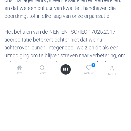
ons managementsysteem evalueren en verbeteren,
en dat we een cultuur van kwaliteit handhaven die
doordringt tot in elke laag van onze organisatie.
Het behalen van de NEN-EN-ISO/IEC 17025:2017
accreditatie betekent echter niet dat we nu
achterover leunen. Integendeel, we zien dit als een
uitnodiging om te blijven streven naar verbetering, om
te blijven leren en groeien, en om ons aanbod aan
0
diensten te blijven verbeteren ten voordele van onze
Home
Search
Wishlist
Account
gewaardeerde klanten.
Bij IAC - Meettechnische Service zijn we trots op wat
we hebben bereikt, maar we zijn nog enthousiaster
over wat de toekomst ons brengt. Terwijl we blijven
streven naar uitmuntendheid en onze klanten de best
mogelijke service blijven bieden, kijken we ernaar uit