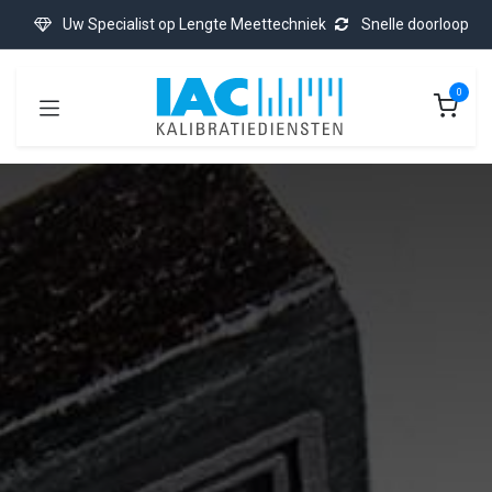
Overslaan naar inhoud
Uw Specialist op Lengte Meettechniek
Snelle doorloop
0