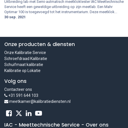
Uitbreiding lab met Semi-autmatisch meetkloktester IAC Meettechnische
Service heeft een geweldige uitbreiding op zijn meetlab. Een Mahr
Optimar 100 is toegevoegd tot het instrumentarium. Deze meetklok...
30 sep. 2021
Onze producten & diensten
Onze Kalibratie Service
Schroefdraad Kalibratie
Schuifmaat kalibratie
Kalibratie op Lokatie
Volg ons
Contacteer ons
+31 591 644 103
meetkamer@kalibratiediensten.nl
IAC - Meettechnische Service
-
Over ons