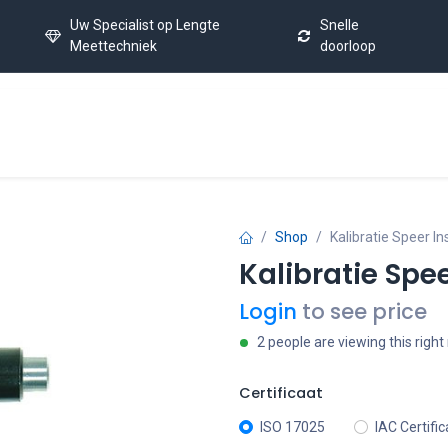
Uw Specialist op Lengte
Snelle
Meettechniek
doorloop
Home
Kalibratie Service
Laatste Nieuws
FAQ
C
Shop
Kalibratie Speer I
Kalibratie Spe
Login
to see price
2 people are viewing this righ
Certificaat
ISO 17025
IAC Certifi