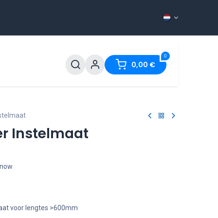
0
ontact
0,00
€
nstelmaat
er Instelmaat
t now
caat voor lengtes >600mm