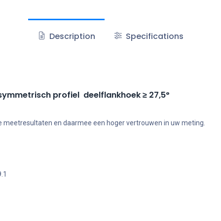
Description
Specifications
symmetrisch profiel deelflankhoek ≥ 27,5°
bare meetresultaten en daarmee een hoger vertrouwen in uw meting.
9.1