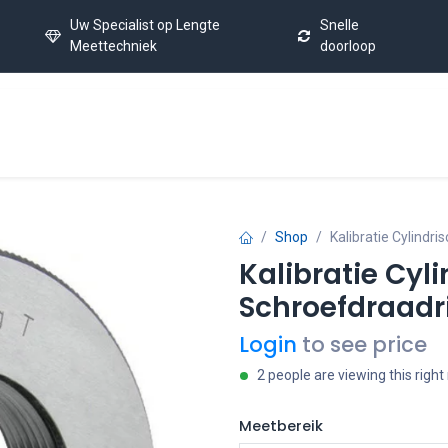
Uw Specialist op Lengte
Snelle
Meettechniek
doorloop
Home
Kalibratie Service
Laatste Nieuws
FAQ
C
Shop
Kalibratie Cylindr
Kalibratie Cyl
Schroefdraadr
Login
to see price
2 people are viewing this righ
Meetbereik