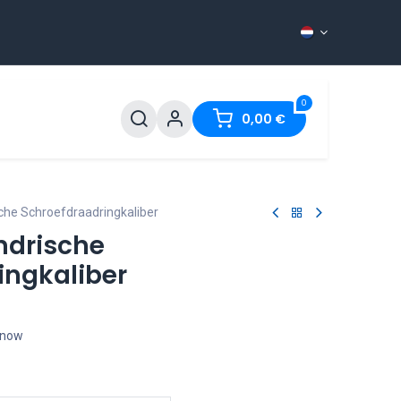
0
ontact
0,00
€
ische Schroefdraadringkaliber
indrische
ingkaliber
t now