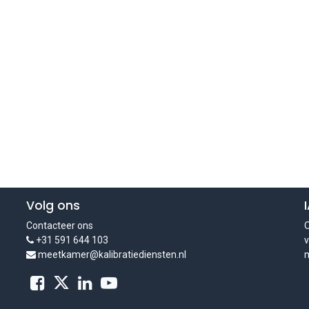
Volg ons
Contacteer ons
O
+31 591 644 103
v
meetkamer@kalibratiediensten.nl
m