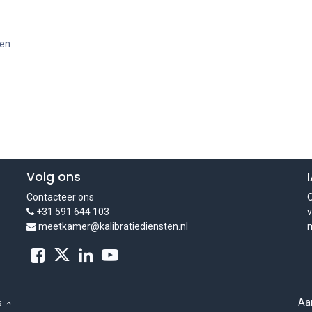
ten
Volg ons
Contacteer ons
O
+31 591 644 103
v
meetkamer@kalibratiediensten.nl
m
Aa
s