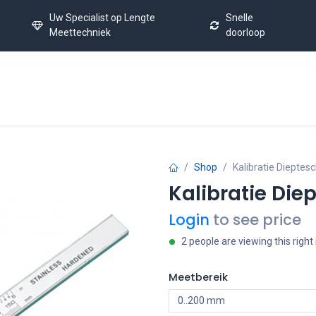
Uw Specialist op Lengte
Snelle
Meettechniek
doorloop
Home
Kalibratie Service
Laatste Nieuws
FAQ
C
Shop
Kalibratie Dieptes
Kalibratie Di
Login
to see price
2 people are viewing this righ
Meetbereik