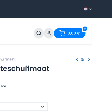
0
ontact
0,00
€
chuifmaat
epteschuifmaat
t now