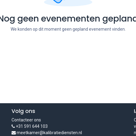
Nog geen evenementen geplan
We konden op dit moment geen gepland evenement vinden.
Volg ons
Contacteer ons
O
+31 591 644 103
v
meetkamer@kalibratiediensten.nl
m