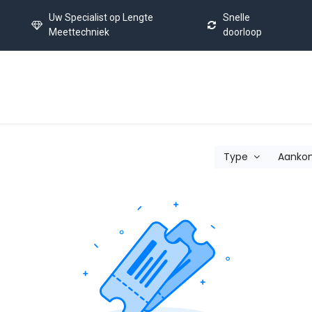
Uw Specialist op Lengte
Snelle
Meettechniek
doorloop
Home
Kalibratie Service
Laatste Nieuws
FAQ
C
Type
Aank