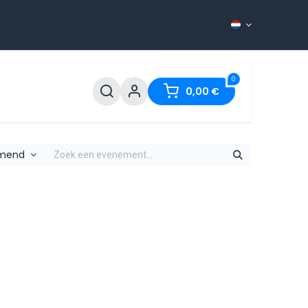
0
ontact
0,00
€
omend