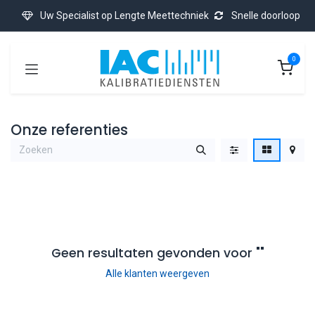
Overslaan naar inhoud
Uw Specialist op Lengte Meettechniek
Snelle doorloop
0
Onze referenties
Geen resultaten gevonden voor "
"
Alle klanten weergeven