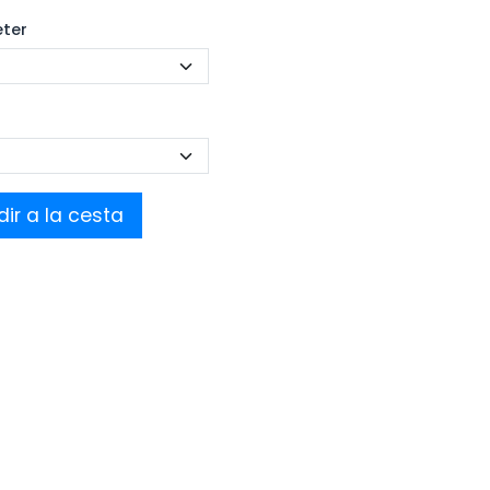
eter
ir a la cesta