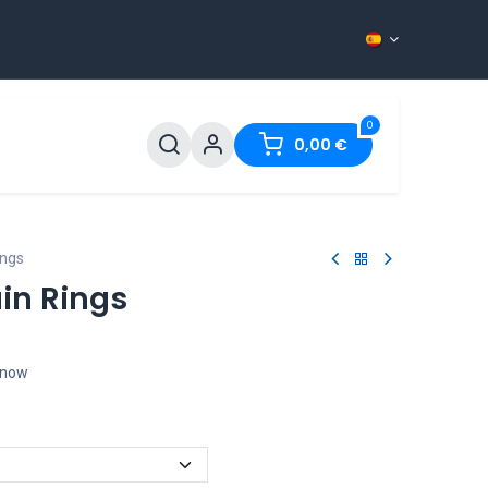
0
más frecuentes
Contact
0,00
€
ings
ain Rings
t now