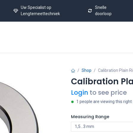
Uw Specialist op
Snelle
Lengtemeettechniek
doorloop
Inicio
Calibration Service
Latest News
Preguntas 
Shop
Calibration Plain R
Calibration Pl
Login
to see price
1 people are viewing this righ
Measuring Range