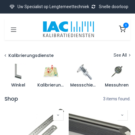
Zum Inhalt springen
Uw Specialist op Lengtemeettechniek
Snelle doorloop
0
Kalibrierungsdienste
See All
Winkel
Kalibrierung vor Ort
Messschieber
Messuhren
Shop
3 items found.