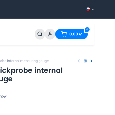
0
ntact
0,00
€
robe internal measuring gauge
ickprobe internal
uge
t now