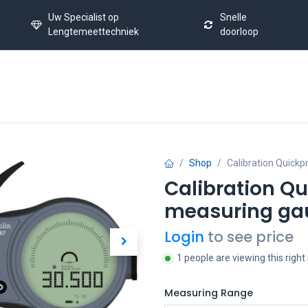
Uw Specialist op
Snelle
Lengtemeettechniek
doorloop
Úvod
Calibration Service
Latest News
FAQ
Co
Shop
Calibration Quickp
Calibration Qu
measuring ga
Login
to see price
1 people are viewing this righ
Measuring Range