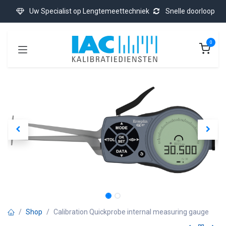
Ir al contenido
Uw Specialist op Lengtemeettechniek
Snelle doorloop
0
Shop
Calibration Quickprobe internal measuring gauge