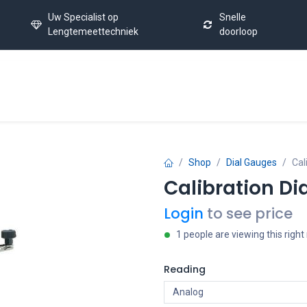
Uw Specialist op
Snelle
Lengtemeettechniek
doorloop
Úvod
Calibration Service
Latest News
FAQ
Co
Shop
Dial Gauges
Cal
Calibration Di
Login
to see price
1 people are viewing this righ
Reading