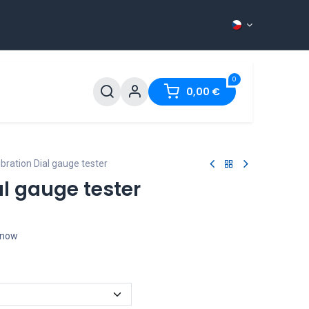
0
ntact
0,00
€
ibration Dial gauge tester
al gauge tester
t now