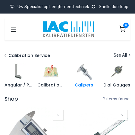
Se rendre au contenu
Uw Specialist op Lengtemeettechniek
Snelle doorloop
0
Calibration Service
See All
Angular / Precision Square
Calibration On-Site
Calipers
Dial Gauges
Shop
2 items found.