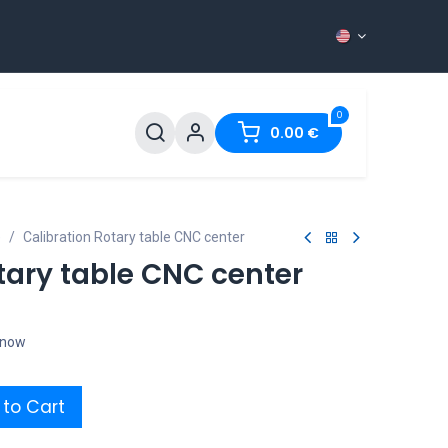
0
ntact
0.00
€
e
Calibration Rotary table CNC center
tary table CNC center
t now
to Cart