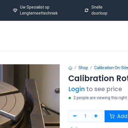
Uw Specialist op
Snelle
Lengtemeettechniek
doorloop
Home
Calibration Service
Latest News
FAQ
Co
Shop
Calibration On-Sit
Calibration Ro
Login
to see price
2 people are viewing this righ
Add 