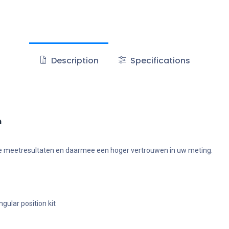
Description
Specifications
m
bare meetresultaten en daarmee een hoger vertrouwen in uw meting.
gular position kit