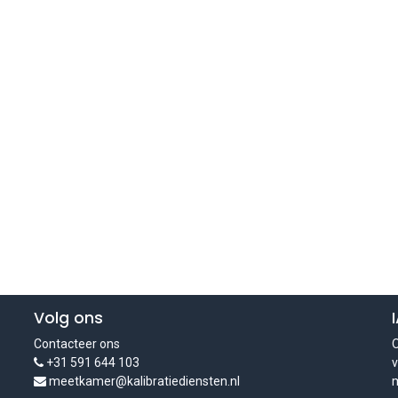
Volg ons
Contacteer ons
O
+31 591 644 103
v
meetkamer@kalibratiediensten.nl
m